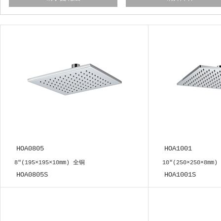
HOA0805
HOA1001
8"(195×195×10mm) 全铜
10"(250×250×8mm)
HOA0805S
HOA1001S