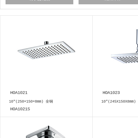
HOA1021
HOA1023
10"(250×150×8mm) 全铜
10"(245X150X8mm)
HOA1021S